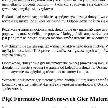
niewielkiego procenta uczniów — tych, którzy rozwijają się dzięki 
rywalizacja wydaje się ryzykowna.
Badania nad rywalizacją w klasie są spójne: rywalizacja drużynowa 
wydaje się niższa, bo sukces jest wspólny. Odpowiedzialność za złą
Poza korzyściami emocjonalnymi, drużynowe gry matematyczne tworzą
poprawnie, możesz delikatnie poprawić kolegę. Jeśli sam jesteś zdez
jest jednym z najpotężniejszych mechanizmów uczenia się w edukacji
Gry drużynowe zwiększają też wskaźniki aktywnego uczestnictwa. W
myślą jednocześnie. To 8 procent uczniów zaangażowanych w porówna
częścią drużyny.
Dodatkowo, drużynowe gry matematyczne tworzą prawdziwą inkluzję. U
dostaje informację zwrotną i wsparcie od kolegów z drużyny. Uczeń, 
automatycznie uwzględniają różne mocne strony i tempa.
Wreszcie, drużynowe gry matematyczne budują kulturę klasy i wspól
komunikujesz, że matematyka jest aktywnością wspólnotową. Uczniowi
społeczności.
Pięć Formatów Drużynowych Gier Matema