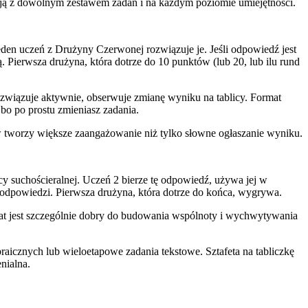
ają z dowolnym zestawem zadań i na każdym poziomie umiejętności.
eden uczeń z Drużyny Czerwonej rozwiązuje je. Jeśli odpowiedź jest
Pierwsza drużyna, która dotrze do 10 punktów (lub 20, lub ilu rund
rozwiązuje aktywnie, obserwuje zmianę wyniku na tablicy. Format
bo po prostu zmieniasz zadania.
ków tworzy większe zaangażowanie niż tylko słowne ogłaszanie wyniku.
y suchościeralnej. Uczeń 2 bierze tę odpowiedź, używa jej w
j odpowiedzi. Pierwsza drużyna, która dotrze do końca, wygrywa.
mat jest szczególnie dobry do budowania wspólnoty i wychwytywania
raicznych lub wieloetapowe zadania tekstowe. Sztafeta na tabliczkę
nialna.