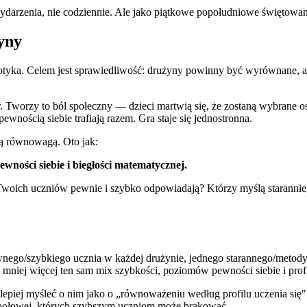
arzenia, nie codziennie. Ale jako piątkowe popołudniowe świętowanie
yny
potyka. Celem jest sprawiedliwość: drużyny powinny być wyrównane, ab
 Tworzy to ból społeczny — dzieci martwią się, że zostaną wybrane o
ewnością siebie trafiają razem. Gra staje się jednostronna.
ną równowagą. Oto jak:
wności siebie i biegłości matematycznej.
Twoich uczniów pewnie i szybko odpowiadają? Którzy myślą starannie,
ewnego/szybkiego ucznia w każdej drużynie, jednego starannego/metod
a mniej więcej ten sam mix szybkości, poziomów pewności siebie i profil
epiej myśleć o nim jako o „równoważeniu według profilu uczenia się".
społowej, których szybszym uczniom może brakować.