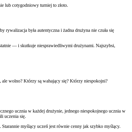
 lub cotygodniowy turniej to złoto.
y rywalizacja była autentyczna i żadna drużyna nie czuła się
statnie — i skutkuje niesprawiedliwymi drużynami. Najszybsi,
 ale wolno? Którzy są wahający się? Którzy niespokojni?
ycznego ucznia w każdej drużynie, jednego niespokojnego ucznia w
i uczenia się.
 Starannie myślący uczeń jest równie cenny jak szybko myślący.