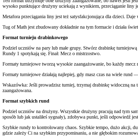
Ten format utrzymuje obie drużyny zaangażowane, bo nawet jeśli je
wysoko punktujące drużyny uciekają z wynikiem, przeciąganie liny 
Metafora przeciągania liny jest też satysfakcjonująca dla dzieci. Da
Tug of Math jest zbudowany dokładnie na tym formacie i działa świetn
Format turnieju drabinkowego
Podziel uczniów na pary lub małe grupy. Stwórz drabinkę turniejową
Rundy 1 spotykają się. Finał: Mecz o mistrzostwo.
Formaty turniejowe tworzą wysokie zaangażowanie, bo każdy mecz ma
Formaty turniejowe działają najlepiej, gdy masz czas na wiele rund 
Wskazówka: Jeśli prowadzisz turniej, trzymaj drabinkę widoczną na tab
zaangażowana.
Format szybkich rund
Podziel uczniów na drużyny. Wszystkie drużyny pracują nad tym sam
sposób lub jak ustaliłeś sygnały), zdobywa punkt, jeśli odpowiedź jes
Szybkie rundy to kontrolowany chaos. Szybkie tempo, dużo akcji, duż
gdzie zależy Ci na szybkim przypominaniu, a nie głębokim rozumow