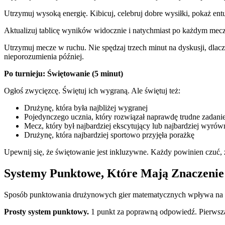
Utrzymuj wysoką energię. Kibicuj, celebruj dobre wysiłki, pokaż ent
Aktualizuj tablicę wyników widocznie i natychmiast po każdym mec
Utrzymuj mecze w ruchu. Nie spędzaj trzech minut na dyskusji, dlac
nieporozumienia później.
Po turnieju: Świętowanie (5 minut)
Ogłoś zwycięzcę. Świętuj ich wygraną. Ale świętuj też:
Drużynę, która była najbliżej wygranej
Pojedynczego ucznia, który rozwiązał naprawdę trudne zadani
Mecz, który był najbardziej ekscytujący lub najbardziej wyró
Drużynę, która najbardziej sportowo przyjęła porażkę
Upewnij się, że świętowanie jest inkluzywne. Każdy powinien czuć, ż
Systemy Punktowe, Które Mają Znaczenie
Sposób punktowania drużynowych gier matematycznych wpływa na to
Prosty system punktowy.
1 punkt za poprawną odpowiedź. Pierwsza