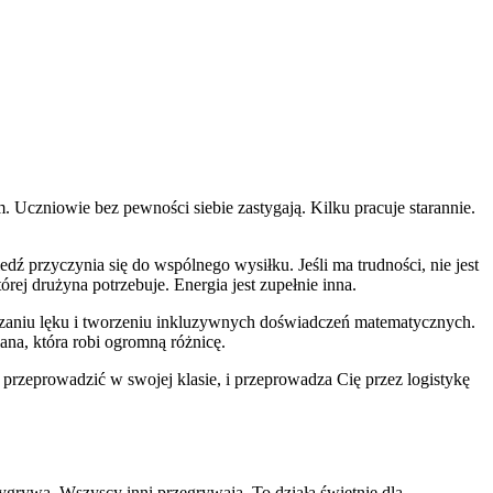
. Uczniowie bez pewności siebie zastygają. Kilku pracuje starannie.
ź przyczynia się do wspólnego wysiłku. Jeśli ma trudności, nie jest
órej drużyna potrzebuje. Energia jest zupełnie inna.
szaniu lęku i tworzeniu inkluzywnych doświadczeń matematycznych.
na, która robi ogromną różnicę.
rzeprowadzić w swojej klasie, i przeprowadza Cię przez logistykę
ygrywa. Wszyscy inni przegrywają. To działa świetnie dla