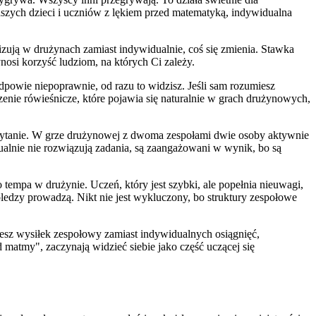
dszych dzieci i uczniów z lękiem przed matematyką, indywidualna
zują w drużynach zamiast indywidualnie, coś się zmienia. Stawka
osi korzyść ludziom, na których Ci zależy.
owie niepoprawnie, od razu to widzisz. Jeśli sam rozumiesz
zenie rówieśnicze, które pojawia się naturalnie w grach drużynowych,
pytanie. W grze drużynowej z dwoma zespołami dwie osoby aktywnie
alnie nie rozwiązują zadania, są zaangażowani w wynik, bo są
empa w drużynie. Uczeń, który jest szybki, ale popełnia nieuwagi,
oledzy prowadzą. Nikt nie jest wykluczony, bo struktury zespołowe
jesz wysiłek zespołowy zamiast indywidualnych osiągnięć,
matmy", zaczynają widzieć siebie jako część uczącej się