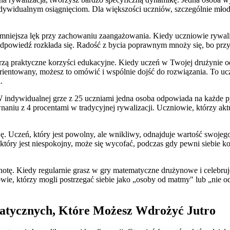
indywidualnym osiągnięciom. Dla większości uczniów, szczególnie mło
zmniejsza lęk przy zachowaniu zaangażowania. Kiedy uczniowie rywali
 odpowiedź rozkłada się. Radość z bycia poprawnym mnoży się, bo przyn
 praktyczne korzyści edukacyjne. Kiedy uczeń w Twojej drużynie odp
orientowany, możesz to omówić i wspólnie dojść do rozwiązania. To uc
.
 indywidualnej grze z 25 uczniami jedna osoba odpowiada na każde 
niu z 4 procentami w tradycyjnej rywalizacji. Uczniowie, którzy aktu
czeń, który jest powolny, ale wnikliwy, odnajduje wartość swojego t
który jest niespokojny, może się wycofać, podczas gdy pewni siebie k
notę. Kiedy regularnie grasz w gry matematyczne drużynowe i celebru
e, którzy mogli postrzegać siebie jako „osoby od matmy" lub „nie od 
tycznych, Które Możesz Wdrożyć Jutro