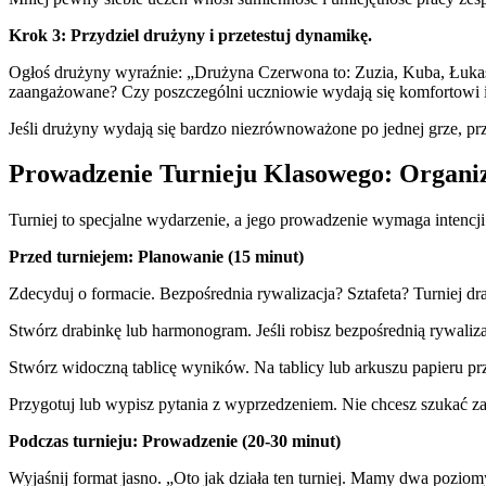
Krok 3: Przydziel drużyny i przetestuj dynamikę.
Ogłoś drużyny wyraźnie: „Drużyna Czerwona to: Zuzia, Kuba, Łukasz
zaangażowane? Czy poszczególni uczniowie wydają się komfortowi
Jeśli drużyny wydają się bardzo niezrównoważone po jednej grze, prz
Prowadzenie Turnieju Klasowego: Organiz
Turniej to specjalne wydarzenie, a jego prowadzenie wymaga intencji i
Przed turniejem: Planowanie (15 minut)
Zdecyduj o formacie. Bezpośrednia rywalizacja? Sztafeta? Turniej d
Stwórz drabinkę lub harmonogram. Jeśli robisz bezpośrednią rywalizac
Stwórz widoczną tablicę wyników. Na tablicy lub arkuszu papieru pr
Przygotuj lub wypisz pytania z wyprzedzeniem. Nie chcesz szukać zad
Podczas turnieju: Prowadzenie (20-30 minut)
Wyjaśnij format jasno. „Oto jak działa ten turniej. Mamy dwa poziomy