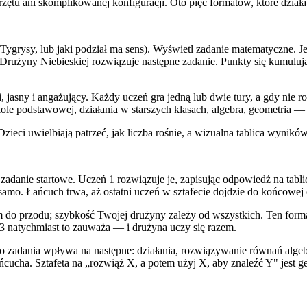
ętu ani skomplikowanej konfiguracji. Oto pięć formatów, które dział
Tygrysy, lub jaki podział ma sens). Wyświetl zadanie matematyczne. J
żyny Niebieskiej rozwiązuje następne zadanie. Punkty się kumulują. 
 jasny i angażujący. Każdy uczeń gra jedną lub dwie tury, a gdy nie 
le podstawowej, działania w starszych klasach, algebra, geometria — 
zieci uwielbiają patrzeć, jak liczba rośnie, a wizualna tablica wyni
danie startowe. Uczeń 1 rozwiązuje je, zapisując odpowiedź na tablic
o samo. Łańcuch trwa, aż ostatni uczeń w sztafecie dojdzie do końcowe
am do przodu; szybkość Twojej drużyny zależy od wszystkich. Ten for
 3 natychmiast to zauważa — i drużyna uczy się razem.
ego zadania wpływa na następne: działania, rozwiązywanie równań algeb
ńcucha. Sztafeta na „rozwiąż X, a potem użyj X, aby znaleźć Y" jest ge