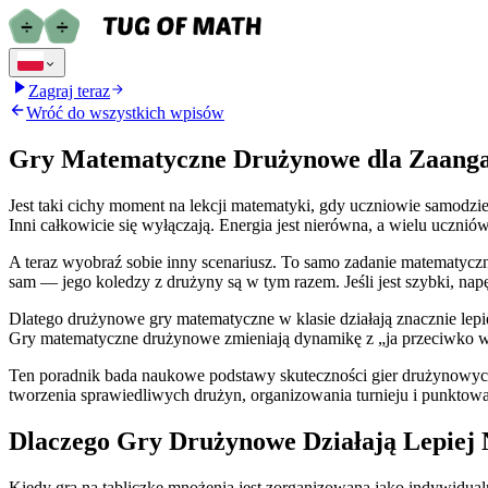
Zagraj teraz
Wróć do wszystkich wpisów
Gry Matematyczne Drużynowe dla Zaanga
Jest taki cichy moment na lekcji matematyki, gdy uczniowie samodzie
Inni całkowicie się wyłączają. Energia jest nierówna, a wielu ucznió
A teraz wyobraź sobie inny scenariusz. To samo zadanie matematyczne
sam — jego koledzy z drużyny są w tym razem. Jeśli jest szybki, napędz
Dlatego drużynowe gry matematyczne w klasie działają znacznie lep
Gry matematyczne drużynowe zmieniają dynamikę z „ja przeciwko ws
Ten poradnik bada naukowe podstawy skuteczności gier drużynowych,
tworzenia sprawiedliwych drużyn, organizowania turnieju i punktowa
Dlaczego Gry Drużynowe Działają Lepiej 
Kiedy gra na tabliczkę mnożenia jest zorganizowana jako indywidual