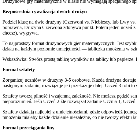
Drużynowe gry matematyczne w klasie nie wymagają specjalnego sprz
Bezpośrednia rywalizacja dwóch drużyn
Podziel klasę na dwie drużyny (Czerwoni vs. Niebiescy, lub Lwy vs. 
poprawna, Drużyna Czerwona zdobywa punkt. Potem jeden uczeń z Dru
chcesz), wygrywa.
To najprostszy format drużynowych gier matematycznych. Jest szybki,
działa na każdym poziomie umiejętności — tabliczka mnożenia w szko
Wskazówka: Stwórz prostą tablicę wyników na tablicy lub papierze. D
Format sztafety
Zorganizuj uczniów w drużyny 3-5 osobowe. Każda drużyna dostaje za
następnym zadaniu, rozwiązuje je i przekazuje dalej. Uczeń 3 robi t
Sztafety tworzą pilność i wzajemną zależność. Nie możesz pędzić s
nieporozumień. Jeśli Uczeń 2 źle rozwiązał zadanie Ucznia 1, Uczeń
Sztafety działają najlepiej z umiejętnościami, gdzie odpowiedź jedn
mnożenia miałaby każde działanie niezależne, co nie tworzy efektu ła
Format przeciągania liny