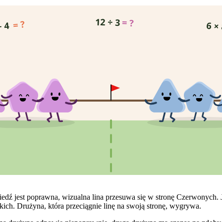
12 ÷ 3
= ?
= ?
6 ×
+ 4
ź jest poprawna, wizualna lina przesuwa się w stronę Czerwonych. Jeś
skich. Drużyna, która przeciągnie linę na swoją stronę, wygrywa.