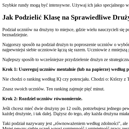
Szybkie rundy mogą być intensywne. Używaj ich jako specjalnego wyd
Jak Podzielić Klasę na Sprawiedliwe Druż
Podział uczniów na drużyny to miejsce, gdzie wielu nauczycieli się 
beznadziejnie.
Najgorszy sposób na podział drużyn to poproszenie uczniów o wybór.
najpewniejsi siebie uczniowie łączą się razem. Uczniowie z mniejszą p
Najlepszy sposób to wcześniejsze przydzielenie drużyn ze strategicz
Krok 1: Uszereguj uczniów mentalnie (lub na papierze) według pe
Nie chodzi o ranking według IQ czy potencjału. Chodzi o: Którzy z 
Znasz swoich uczniów. Ten ranking zajmuje pięć minut.
Krok 2: Rozdziel uczniów równomiernie.
Jeśli chcesz mieć dwie drużyny po 12 osób, potrzebujesz jednego p
każdej drużynie, i tak dalej. Dążysz do tego, aby każda drużyna miał
Taki podział nazywany jest „równoważeniem według zdolności", ale l
Mniej pewny siebie uczeń wnosi sumienność i umiejętność pracy ze