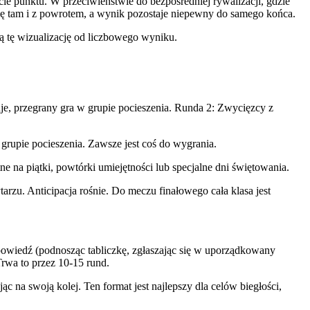
e punktu. W przeciwieństwie do bezpośredniej rywalizacji, gdzie
ię tam i z powrotem, a wynik pozostaje niepewny do samego końca.
lą tę wizualizację od liczbowego wyniku.
je, przegrany gra w grupie pocieszenia. Runda 2: Zwycięzcy z
rupie pocieszenia. Zawsze jest coś do wygrania.
e na piątki, powtórki umiejętności lub specjalne dni świętowania.
tarzu. Anticipacja rośnie. Do meczu finałowego cała klasa jest
owiedź (podnosząc tabliczkę, zgłaszając się w uporządkowany
Trwa to przez 10-15 rund.
 na swoją kolej. Ten format jest najlepszy dla celów biegłości,