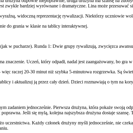
dna drużyna odpowie niepoprawnie, druga drużyna ma szansę na zdobyci
jest zwykle bardziej wyrównane i dramatyczne. Lina może przesuwać s
je wyraźną, widoczną reprezentację rywalizacji. Niektórzy uczniowie wo
ie do grania w klasie na tablicy interaktywnej.
 (jak w pucharze). Runda 1: Dwie grupy rywalizują, zwycięzca awansu
 znaczenie. Uczeń, który odpadł, nadal jest zaangażowany, bo gra w g
— więc raczej 20-30 minut niż szybka 5-minutowa rozgrzewka. Są świetn
licy i aktualizuj ją przez cały dzień. Dzieci rozmawiają o tym na kory
ym zadaniem jednocześnie. Pierwsza drużyna, która pokaże swoją odp
t poprawna. Jeśli się mylą, kolejna najszybsza drużyna dostaje szansę. 
o uczestnictwa. Każdy członek drużyny myśli jednocześnie, nie czekając
aniu.