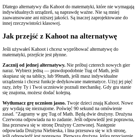
Dlatego alternatywy dla Kahoot do matematyki, które nie wymagają
indywidualnych urządzeń, są naprawdę ważne. Nie są mniej
zaawansowane ani niższej jakości. Są inaczej zaprojektowane do
innej rzeczywistości klasowej.
Jak przejść z Kahoot na alternatywę
Jeśli używałeś Kahoot i chcesz wypróbować alternatywę do
matematyki, przejście jest płynne.
Zacznij od jednej alternatywy.
Nie próbuj czterech nowych gier
naraz. Wybierz jedną — prawdopodobnie Tug of Math, jeśli
skupiasz się na tablicy, lub 99math, jeśli masz indywidualne
urządzenia i chcesz funkcje dedykowane matematyce. Użyj jej pięć
razy, żeby Ty i Twoi uczniowie poznali mechanikę. Gdy gra stanie
się znajoma, możesz dodać kolejną.
Wytłumacz grę uczniom jasno.
Twoje dzieci znają Kahoot. Nowe
gry wydają się nieznajome. Poświęć 90 sekund na omówienie
zasad. "Zagramy w grę Tug of Math. Będą dwie drużyny. Drużyna
Czerwona odpowiada na to zadanie. Jeśli odpowiedź jest poprawna,
lina przesuwa się w stronę Drużyny Czerwonej. Następnie
odpowiada Drużyna Niebieska, i lina przesuwa się w ich stronę,
jeśli odpowiedź jest poprawna. Pierwsza drużyna, która przeciągnie