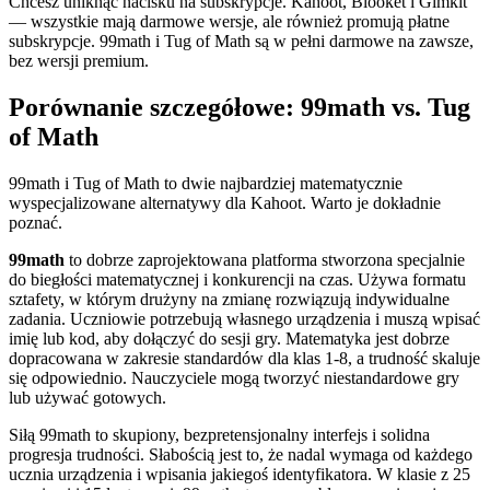
Chcesz uniknąć nacisku na subskrypcje. Kahoot, Blooket i Gimkit
— wszystkie mają darmowe wersje, ale również promują płatne
subskrypcje. 99math i Tug of Math są w pełni darmowe na zawsze,
bez wersji premium.
Porównanie szczegółowe: 99math vs. Tug
of Math
99math i Tug of Math to dwie najbardziej matematycznie
wyspecjalizowane alternatywy dla Kahoot. Warto je dokładnie
poznać.
99math
to dobrze zaprojektowana platforma stworzona specjalnie
do biegłości matematycznej i konkurencji na czas. Używa formatu
sztafety, w którym drużyny na zmianę rozwiązują indywidualne
zadania. Uczniowie potrzebują własnego urządzenia i muszą wpisać
imię lub kod, aby dołączyć do sesji gry. Matematyka jest dobrze
dopracowana w zakresie standardów dla klas 1-8, a trudność skaluje
się odpowiednio. Nauczyciele mogą tworzyć niestandardowe gry
lub używać gotowych.
Siłą 99math to skupiony, bezpretensjonalny interfejs i solidna
progresja trudności. Słabością jest to, że nadal wymaga od każdego
ucznia urządzenia i wpisania jakiegoś identyfikatora. W klasie z 25