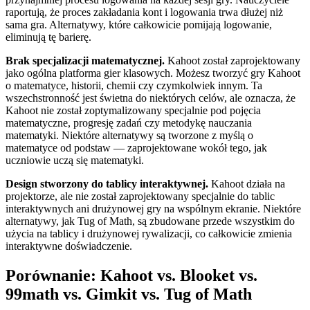
raportują, że proces zakładania kont i logowania trwa dłużej niż
sama gra. Alternatywy, które całkowicie pomijają logowanie,
eliminują tę barierę.
Brak specjalizacji matematycznej.
Kahoot został zaprojektowany
jako ogólna platforma gier klasowych. Możesz tworzyć gry Kahoot
o matematyce, historii, chemii czy czymkolwiek innym. Ta
wszechstronność jest świetna do niektórych celów, ale oznacza, że
Kahoot nie został zoptymalizowany specjalnie pod pojęcia
matematyczne, progresję zadań czy metodykę nauczania
matematyki. Niektóre alternatywy są tworzone z myślą o
matematyce od podstaw — zaprojektowane wokół tego, jak
uczniowie uczą się matematyki.
Design stworzony do tablicy interaktywnej.
Kahoot działa na
projektorze, ale nie został zaprojektowany specjalnie do tablic
interaktywnych ani drużynowej gry na wspólnym ekranie. Niektóre
alternatywy, jak Tug of Math, są zbudowane przede wszystkim do
użycia na tablicy i drużynowej rywalizacji, co całkowicie zmienia
interaktywne doświadczenie.
Porównanie: Kahoot vs. Blooket vs.
99math vs. Gimkit vs. Tug of Math