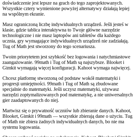
doświadczenie jest lepsze na grach do tego zaprojektowanych.
Wszystkie cztery wymienione powyżej alternatywy działają lepiej
na wspólnym ekranie.
Masz ograniczoną liczbę indywidualnych urządzeń. Jeśli jesteś w
klasie, gdzie tablica interaktywna to Twoje główne narzędzie
technologiczne i nie masz laptopów ani tabletów dla każdego
ucznia, gry wymagające indywidualnych urządzeń nie zadziałają.
Tug of Math jest stworzony do tego scenariusza.
Twoim priorytetem jest szybkość bez logowania i natychmiastowe
zaangażowanie. 99math i Tug of Math są najszybsze. Blooket i
Gimkit wymagają więcej konfiguracji. Kahoot wymaga najwięcej.
Chcesz platformę stworzoną od podstaw wokół matematyki i
progresji umiejętności. 99math i Tug of Math są zbudowane
specjalnie do matematyki. Jeśli uczysz matematyki, używasz
narzędzi zoptymalizowanych pod matematykę, a nie uniwersalnych
gier zaadaptowanych do niej.
Martwisz się o prywatność uczniów lub zbieranie danych. Kahoot,
Blooket, Gimkit i 99math — wszystkie zbierają dane o użyciu. Tug
of Math nie zbiera żadnych indywidualnych danych, bo nie ma
systemu logowania.