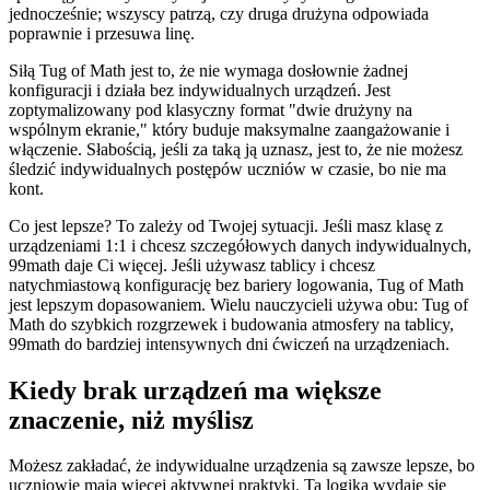
jednocześnie; wszyscy patrzą, czy druga drużyna odpowiada
poprawnie i przesuwa linę.
Siłą Tug of Math jest to, że nie wymaga dosłownie żadnej
konfiguracji i działa bez indywidualnych urządzeń. Jest
zoptymalizowany pod klasyczny format "dwie drużyny na
wspólnym ekranie," który buduje maksymalne zaangażowanie i
włączenie. Słabością, jeśli za taką ją uznasz, jest to, że nie możesz
śledzić indywidualnych postępów uczniów w czasie, bo nie ma
kont.
Co jest lepsze? To zależy od Twojej sytuacji. Jeśli masz klasę z
urządzeniami 1:1 i chcesz szczegółowych danych indywidualnych,
99math daje Ci więcej. Jeśli używasz tablicy i chcesz
natychmiastową konfigurację bez bariery logowania, Tug of Math
jest lepszym dopasowaniem. Wielu nauczycieli używa obu: Tug of
Math do szybkich rozgrzewek i budowania atmosfery na tablicy,
99math do bardziej intensywnych dni ćwiczeń na urządzeniach.
Kiedy brak urządzeń ma większe
znaczenie, niż myślisz
Możesz zakładać, że indywidualne urządzenia są zawsze lepsze, bo
uczniowie mają więcej aktywnej praktyki. Ta logika wydaje się