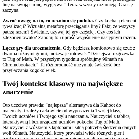
linę na swoją stronę, wygrywa." Teraz wszyscy rozumieją. Gra się
zaczyna.
Zwróć uwagę na to, co uczniom się podoba.
Czy kochają element
rywalizacji? Wizualną metaforę przeciągania liny? Fakt, że wszyscy
patrzą razem? Świetnie, używaj tej gry częściej. Czy coś ich
zdezorientowało? Zanotuj to i uprość wyjaśnienie następnym razem.
Łącze gry dla urozmaicenia.
Gdy będziesz komfortowo się czuć z
dwoma różnymi grami, możesz je rotować. "Dzisiejsza rozgrzewka
to Tug of Math. W przyszłym tygodniu spróbujmy 99math na
Chromebookach." Ta różnorodność utrzymuje świeżość bez
przytłaczania kogokolwiek.
Twój kontekst klasowy ma największe
znaczenie
Oto uczciwa prawda: "najlepsza" alternatywa dla Kahoot do
matematyki zależy całkowicie od wyposażenia Twojej klasy,
Twoich uczniów i Twojego stylu nauczania. Nauczyciel z tablicą
interaktywną i bez urządzeń uczniów pokocha Tug of Math.
Nauczyciel z wózkiem z laptopami i silną potrzebą śledzenia danych
woli 99math. Nauczyciel, który prowadzi wiele różnych gier i
bardzo zależy mu na tym, żeby uczniowie znali narzędzia, może