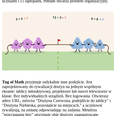
uczniami i 15 laptopami, 99math stwarza problem organizacyjny.
12 ÷ 3
= ?
= ?
6 × 8
3 + 4
= ?
Tug of Math
przyjmuje radykalnie inne podejście. Jest
zaprojektowany do rywalizacji drużyn na jednym wspólnym
ekranie: tablicy interaktywnej, projektorze lub nawet telewizorze w
klasie. Bez indywidualnych urządzeń. Bez logowania. Otwierasz
adres URL, mówisz "Drużyna Czerwona, podejdźcie do tablicy" i
"Drużyna Niebieska, pozostańcie na miejscach," a uczniowie
rywalizują, na zmianę odpowiadając na zadania. Metafora
"przeciągania liny" utrzymuje obie drużyny zaangażowane