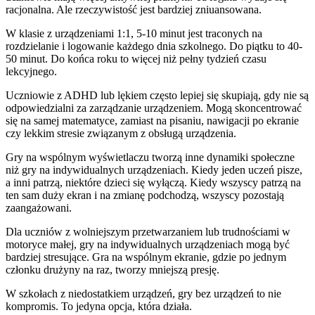
racjonalna. Ale rzeczywistość jest bardziej zniuansowana.
W klasie z urządzeniami 1:1, 5-10 minut jest traconych na
rozdzielanie i logowanie każdego dnia szkolnego. Do piątku to 40-
50 minut. Do końca roku to więcej niż pełny tydzień czasu
lekcyjnego.
Uczniowie z ADHD lub lękiem często lepiej się skupiają, gdy nie są
odpowiedzialni za zarządzanie urządzeniem. Mogą skoncentrować
się na samej matematyce, zamiast na pisaniu, nawigacji po ekranie
czy lekkim stresie związanym z obsługą urządzenia.
Gry na wspólnym wyświetlaczu tworzą inne dynamiki społeczne
niż gry na indywidualnych urządzeniach. Kiedy jeden uczeń pisze,
a inni patrzą, niektóre dzieci się wyłączą. Kiedy wszyscy patrzą na
ten sam duży ekran i na zmianę podchodzą, wszyscy pozostają
zaangażowani.
Dla uczniów z wolniejszym przetwarzaniem lub trudnościami w
motoryce małej, gry na indywidualnych urządzeniach mogą być
bardziej stresujące. Gra na wspólnym ekranie, gdzie po jednym
członku drużyny na raz, tworzy mniejszą presję.
W szkołach z niedostatkiem urządzeń, gry bez urządzeń to nie
kompromis. To jedyna opcja, która działa.