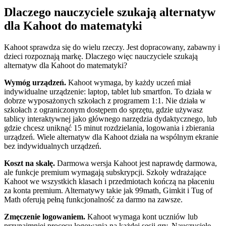
Dlaczego nauczyciele szukają alternatyw
dla Kahoot do matematyki
Kahoot sprawdza się do wielu rzeczy. Jest dopracowany, zabawny i
dzieci rozpoznają markę. Dlaczego więc nauczyciele szukają
alternatyw dla Kahoot do matematyki?
Wymóg urządzeń.
Kahoot wymaga, by każdy uczeń miał
indywidualne urządzenie: laptop, tablet lub smartfon. To działa w
dobrze wyposażonych szkołach z programem 1:1. Nie działa w
szkołach z ograniczonym dostępem do sprzętu, gdzie używasz
tablicy interaktywnej jako głównego narzędzia dydaktycznego, lub
gdzie chcesz uniknąć 15 minut rozdzielania, logowania i zbierania
urządzeń. Wiele alternatyw dla Kahoot działa na wspólnym ekranie
bez indywidualnych urządzeń.
Koszt na skalę.
Darmowa wersja Kahoot jest naprawdę darmowa,
ale funkcje premium wymagają subskrypcji. Szkoły wdrażające
Kahoot we wszystkich klasach i przedmiotach kończą na płaceniu
za konta premium. Alternatywy takie jak 99math, Gimkit i Tug of
Math oferują pełną funkcjonalność za darmo na zawsze.
Zmęczenie logowaniem.
Kahoot wymaga kont uczniów lub
przynajmniej procesu logowania na każdej sesji gry. Nauczyciele