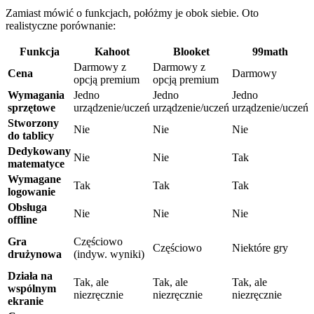
Zamiast mówić o funkcjach, połóżmy je obok siebie. Oto
realistyczne porównanie:
Funkcja
Kahoot
Blooket
99math
Darmowy z
Darmowy z
Cena
Darmowy
opcją premium
opcją premium
Wymagania
Jedno
Jedno
Jedno
sprzętowe
urządzenie/uczeń
urządzenie/uczeń
urządzenie/uczeń
Stworzony
Nie
Nie
Nie
do tablicy
Dedykowany
Nie
Nie
Tak
matematyce
Wymagane
Tak
Tak
Tak
logowanie
Obsługa
Nie
Nie
Nie
offline
Gra
Częściowo
Częściowo
Niektóre gry
drużynowa
(indyw. wyniki)
Działa na
Tak, ale
Tak, ale
Tak, ale
wspólnym
niezręcznie
niezręcznie
niezręcznie
ekranie