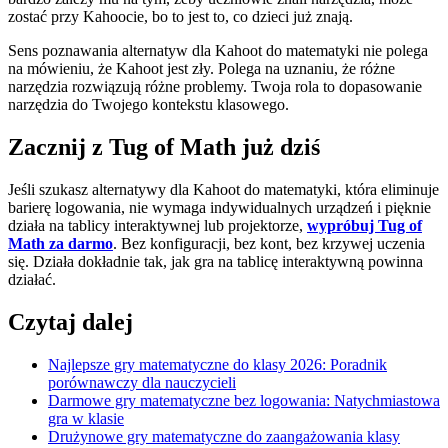
zostać przy Kahoocie, bo to jest to, co dzieci już znają.
Sens poznawania alternatyw dla Kahoot do matematyki nie polega
na mówieniu, że Kahoot jest zły. Polega na uznaniu, że różne
narzędzia rozwiązują różne problemy. Twoja rola to dopasowanie
narzędzia do Twojego kontekstu klasowego.
Zacznij z Tug of Math już dziś
Jeśli szukasz alternatywy dla Kahoot do matematyki, która eliminuje
barierę logowania, nie wymaga indywidualnych urządzeń i pięknie
działa na tablicy interaktywnej lub projektorze,
wypróbuj Tug of
Math za darmo
. Bez konfiguracji, bez kont, bez krzywej uczenia
się. Działa dokładnie tak, jak gra na tablicę interaktywną powinna
działać.
Czytaj dalej
Najlepsze gry matematyczne do klasy 2026: Poradnik
porównawczy dla nauczycieli
Darmowe gry matematyczne bez logowania: Natychmiastowa
gra w klasie
Drużynowe gry matematyczne do zaangażowania klasy