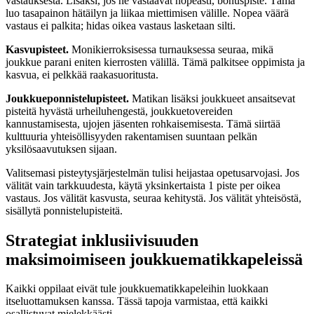
vastauksesta. Lisäksi, jos he vastaavat nopeasti, bonuspiste. Tämä
luo tasapainon hätäilyn ja liikaa miettimisen välille. Nopea väärä
vastaus ei palkita; hidas oikea vastaus lasketaan silti.
Kasvupisteet.
Monikierroksisessa turnauksessa seuraa, mikä
joukkue parani eniten kierrosten välillä. Tämä palkitsee oppimista ja
kasvua, ei pelkkää raakasuoritusta.
Joukkueponnistelupisteet.
Matikan lisäksi joukkueet ansaitsevat
pisteitä hyvästä urheiluhengestä, joukkuetovereiden
kannustamisesta, ujojen jäsenten rohkaisemisesta. Tämä siirtää
kulttuuria yhteisöllisyyden rakentamisen suuntaan pelkän
yksilösaavutuksen sijaan.
Valitsemasi pisteytysjärjestelmän tulisi heijastaa opetusarvojasi. Jos
välität vain tarkkuudesta, käytä yksinkertaista 1 piste per oikea
vastaus. Jos välität kasvusta, seuraa kehitystä. Jos välität yhteisöstä,
sisällytä ponnistelupisteitä.
Strategiat inklusiivisuuden
maksimoimiseen joukkuematikkapeleissä
Kaikki oppilaat eivät tule joukkuematikkapeleihin luokkaan
itseluottamuksen kanssa. Tässä tapoja varmistaa, että kaikki
osallistuvat mielekkäästi.