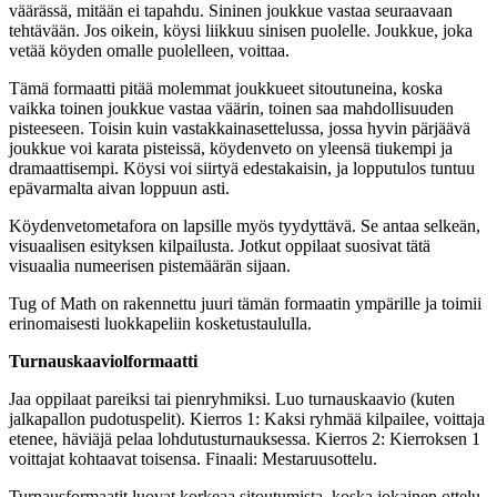
väärässä, mitään ei tapahdu. Sininen joukkue vastaa seuraavaan
tehtävään. Jos oikein, köysi liikkuu sinisen puolelle. Joukkue, joka
vetää köyden omalle puolelleen, voittaa.
Tämä formaatti pitää molemmat joukkueet sitoutuneina, koska
vaikka toinen joukkue vastaa väärin, toinen saa mahdollisuuden
pisteeseen. Toisin kuin vastakkainasettelussa, jossa hyvin pärjäävä
joukkue voi karata pisteissä, köydenveto on yleensä tiukempi ja
dramaattisempi. Köysi voi siirtyä edestakaisin, ja lopputulos tuntuu
epävarmalta aivan loppuun asti.
Köydenvetometafora on lapsille myös tyydyttävä. Se antaa selkeän,
visuaalisen esityksen kilpailusta. Jotkut oppilaat suosivat tätä
visuaalia numeerisen pistemäärän sijaan.
Tug of Math on rakennettu juuri tämän formaatin ympärille ja toimii
erinomaisesti luokkapeliin kosketustaululla.
Turnauskaaviolformaatti
Jaa oppilaat pareiksi tai pienryhmiksi. Luo turnauskaavio (kuten
jalkapallon pudotuspelit). Kierros 1: Kaksi ryhmää kilpailee, voittaja
etenee, häviäjä pelaa lohdutusturnauksessa. Kierros 2: Kierroksen 1
voittajat kohtaavat toisensa. Finaali: Mestaruusottelu.
Turnausformaatit luovat korkeaa sitoutumista, koska jokainen ottelu