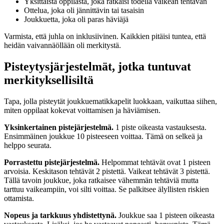
Yksittäistä oppilasta, joka ratkaisi todella vaikean tehtävän
Ottelua, joka oli jännittävin tai tasaisin
Joukkuetta, joka oli paras häviäjä
Varmista, että juhla on inklusiivinen. Kaikkien pitäisi tuntea, että
heidän vaivannäöllään oli merkitystä.
Pisteytysjärjestelmät, jotka tuntuvat
merkityksellisiltä
Tapa, jolla pisteytät joukkuematikkapelit luokkaan, vaikuttaa siihen,
miten oppilaat kokevat voittamisen ja häviämisen.
Yksinkertainen pistejärjestelmä.
1 piste oikeasta vastauksesta.
Ensimmäinen joukkue 10 pisteeseen voittaa. Tämä on selkeä ja
helppo seurata.
Porrastettu pistejärjestelmä.
Helpommat tehtävät ovat 1 pisteen
arvoisia. Keskitason tehtävät 2 pistettä. Vaikeat tehtävät 3 pistettä.
Tällä tavoin joukkue, joka ratkaisee vähemmän tehtäviä mutta
tarttuu vaikeampiin, voi silti voittaa. Se palkitsee älyllisten riskien
ottamista.
Nopeus ja tarkkuus yhdistettynä.
Joukkue saa 1 pisteen oikeasta