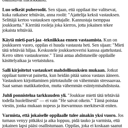
Luo selkeät puheroolit.
Sen sijaan, että oppilaat itse valitsevat,
kuka ratkaisee tehtävän, anna roolit: "Ajattelija keksii vastauksen.
Selittäjä kertoo vastauksen opettajalle. Kannustaja tsemppaa
joukkuetta." Kierrätä rooleja joka kierros, jotta jokainen tekee
jokaista tehtävää.
Käytä mieti-pari-jaa -tekniikkaa ennen vastaamista.
Kun on
joukkueen vuoro, oppilas ei huuda vastausta heti. Sen sijaan: "Mieti
tätä tehtävää hiljaa. Keskustele joukkuetoverisi kanssa ajattelustasi.
Kerro sitten vastauksenne." Tämä antaa ahdistuneille oppilaille
käsittelyaikaa ja vertaistukea.
Salli kirjoitetut vastaukset mahdollisuuksien mukaan.
Jotkut
oppilaat tuntevat painetta, kun heidän pitää sanoa vastaus ääneen.
Vastauksen kirjoittaminen piirtotaululle on vähemmän stressaavaa.
Saat saman matikkatiedon, mutta vähemmän esiintymisahdistusta.
Juhli ponnistelua tarkkuuden yli.
"Joukkue mietti tätä tehtävää
todella huolellisesti" — ei vain "He saivat oikein." Tämä poistaa
viestin, jonka mukaan nopeus ja itsevarmuus merkitsevät eniten.
Varmista, että jokaiselle oppilaalle tulee ainakin yksi vuoro.
Jos
turnaus venyy pitkäksi ja aika loppuu, pidä tauko ja varmista, että
jokainen lapsi pääsi osallistumaan. Oppilas, joka ei koskaan saanut