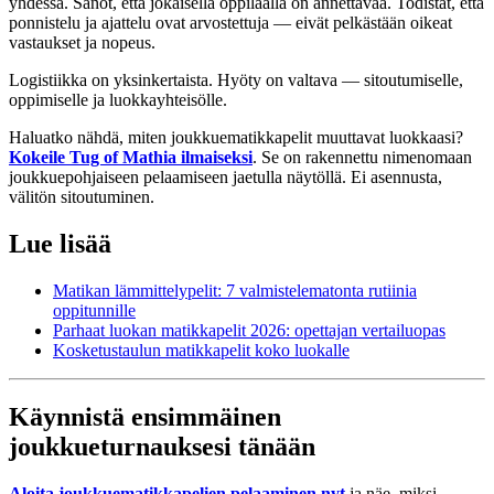
yhdessä. Sanot, että jokaisella oppilaalla on annettavaa. Todistat, että
ponnistelu ja ajattelu ovat arvostettuja — eivät pelkästään oikeat
vastaukset ja nopeus.
Logistiikka on yksinkertaista. Hyöty on valtava — sitoutumiselle,
oppimiselle ja luokkayhteisölle.
Haluatko nähdä, miten joukkuematikkapelit muuttavat luokkaasi?
Kokeile Tug of Mathia ilmaiseksi
. Se on rakennettu nimenomaan
joukkuepohjaiseen pelaamiseen jaetulla näytöllä. Ei asennusta,
välitön sitoutuminen.
Lue lisää
Matikan lämmittelypelit: 7 valmistelematonta rutiinia
oppitunnille
Parhaat luokan matikkapelit 2026: opettajan vertailuopas
Kosketustaulun matikkapelit koko luokalle
Käynnistä ensimmäinen
joukkueturnauksesi tänään
Aloita joukkuematikkapelien pelaaminen nyt
ja näe, miksi