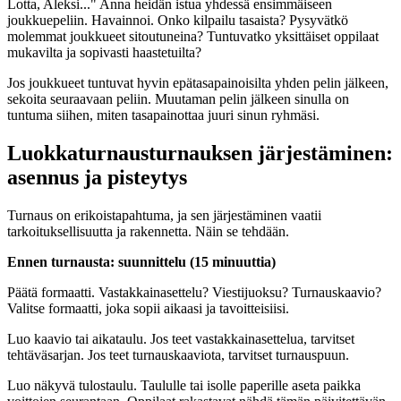
Lotta, Aleksi..." Anna heidän istua yhdessä ensimmäiseen
joukkuepeliin. Havainnoi. Onko kilpailu tasaista? Pysyvätkö
molemmat joukkueet sitoutuneina? Tuntuvatko yksittäiset oppilaat
mukavilta ja sopivasti haastetuilta?
Jos joukkueet tuntuvat hyvin epätasapainoisilta yhden pelin jälkeen,
sekoita seuraavaan peliin. Muutaman pelin jälkeen sinulla on
tuntuma siihen, miten tasapainottaa juuri sinun ryhmäsi.
Luokkaturnausturnauksen järjestäminen:
asennus ja pisteytys
Turnaus on erikoistapahtuma, ja sen järjestäminen vaatii
tarkoituksellisuutta ja rakennetta. Näin se tehdään.
Ennen turnausta: suunnittelu (15 minuuttia)
Päätä formaatti. Vastakkainasettelu? Viestijuoksu? Turnauskaavio?
Valitse formaatti, joka sopii aikaasi ja tavoitteisiisi.
Luo kaavio tai aikataulu. Jos teet vastakkainasettelua, tarvitset
tehtäväsarjan. Jos teet turnauskaaviota, tarvitset turnauspuun.
Luo näkyvä tulostaulu. Taululle tai isolle paperille aseta paikka