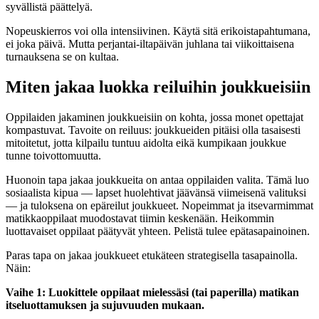
syvällistä päättelyä.
Nopeuskierros voi olla intensiivinen. Käytä sitä erikoistapahtumana,
ei joka päivä. Mutta perjantai-iltapäivän juhlana tai viikoittaisena
turnauksena se on kultaa.
Miten jakaa luokka reiluihin joukkueisiin
Oppilaiden jakaminen joukkueisiin on kohta, jossa monet opettajat
kompastuvat. Tavoite on reiluus: joukkueiden pitäisi olla tasaisesti
mitoitetut, jotta kilpailu tuntuu aidolta eikä kumpikaan joukkue
tunne toivottomuutta.
Huonoin tapa jakaa joukkueita on antaa oppilaiden valita. Tämä luo
sosiaalista kipua — lapset huolehtivat jäävänsä viimeisenä valituksi
— ja tuloksena on epäreilut joukkueet. Nopeimmat ja itsevarmimmat
matikkaoppilaat muodostavat tiimin keskenään. Heikommin
luottavaiset oppilaat päätyvät yhteen. Pelistä tulee epätasapainoinen.
Paras tapa on jakaa joukkueet etukäteen strategisella tasapainolla.
Näin:
Vaihe 1: Luokittele oppilaat mielessäsi (tai paperilla) matikan
itseluottamuksen ja sujuvuuden mukaan.