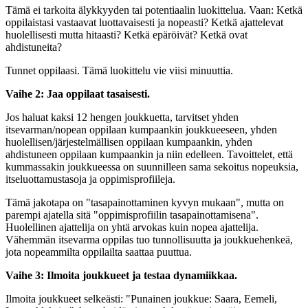
Tämä ei tarkoita älykkyyden tai potentiaalin luokittelua. Vaan: Ketkä
oppilaistasi vastaavat luottavaisesti ja nopeasti? Ketkä ajattelevat
huolellisesti mutta hitaasti? Ketkä epäröivät? Ketkä ovat
ahdistuneita?
Tunnet oppilaasi. Tämä luokittelu vie viisi minuuttia.
Vaihe 2: Jaa oppilaat tasaisesti.
Jos haluat kaksi 12 hengen joukkuetta, tarvitset yhden
itsevarman/nopean oppilaan kumpaankin joukkueeseen, yhden
huolellisen/järjestelmällisen oppilaan kumpaankin, yhden
ahdistuneen oppilaan kumpaankin ja niin edelleen. Tavoittelet, että
kummassakin joukkueessa on suunnilleen sama sekoitus nopeuksia,
itseluottamustasoja ja oppimisprofiileja.
Tämä jakotapa on "tasapainottaminen kyvyn mukaan", mutta on
parempi ajatella sitä "oppimisprofiilin tasapainottamisena".
Huolellinen ajattelija on yhtä arvokas kuin nopea ajattelija.
Vähemmän itsevarma oppilas tuo tunnollisuutta ja joukkuehenkeä,
jota nopeammilta oppilailta saattaa puuttua.
Vaihe 3: Ilmoita joukkueet ja testaa dynamiikkaa.
Ilmoita joukkueet selkeästi: "Punainen joukkue: Saara, Eemeli,