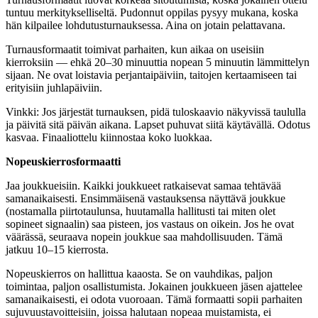
tuntuu merkitykselliseltä. Pudonnut oppilas pysyy mukana, koska
hän kilpailee lohdutusturnauksessa. Aina on jotain pelattavana.
Turnausformaatit toimivat parhaiten, kun aikaa on useisiin
kierroksiin — ehkä 20–30 minuuttia nopean 5 minuutin lämmittelyn
sijaan. Ne ovat loistavia perjantaipäiviin, taitojen kertaamiseen tai
erityisiin juhlapäiviin.
Vinkki: Jos järjestät turnauksen, pidä tuloskaavio näkyvissä taululla
ja päivitä sitä päivän aikana. Lapset puhuvat siitä käytävällä. Odotus
kasvaa. Finaaliottelu kiinnostaa koko luokkaa.
Nopeuskierrosformaatti
Jaa joukkueisiin. Kaikki joukkueet ratkaisevat samaa tehtävää
samanaikaisesti. Ensimmäisenä vastauksensa näyttävä joukkue
(nostamalla piirtotaulunsa, huutamalla hallitusti tai miten olet
sopineet signaalin) saa pisteen, jos vastaus on oikein. Jos he ovat
väärässä, seuraava nopein joukkue saa mahdollisuuden. Tämä
jatkuu 10–15 kierrosta.
Nopeuskierros on hallittua kaaosta. Se on vauhdikas, paljon
toimintaa, paljon osallistumista. Jokainen joukkueen jäsen ajattelee
samanaikaisesti, ei odota vuoroaan. Tämä formaatti sopii parhaiten
sujuvuustavoitteisiin, joissa halutaan nopeaa muistamista, ei