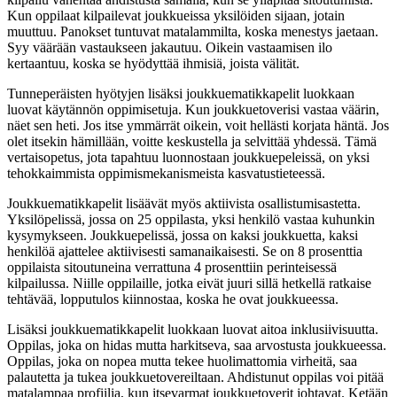
Kun oppilaat kilpailevat joukkueissa yksilöiden sijaan, jotain
muuttuu. Panokset tuntuvat matalammilta, koska menestys jaetaan.
Syy väärään vastaukseen jakautuu. Oikein vastaamisen ilo
kertaantuu, koska se hyödyttää ihmisiä, joista välität.
Tunneperäisten hyötyjen lisäksi joukkuematikkapelit luokkaan
luovat käytännön oppimisetuja. Kun joukkuetoverisi vastaa väärin,
näet sen heti. Jos itse ymmärrät oikein, voit hellästi korjata häntä. Jos
olet itsekin hämillään, voitte keskustella ja selvittää yhdessä. Tämä
vertaisopetus, jota tapahtuu luonnostaan joukkuepeleissä, on yksi
tehokkaimmista oppimismekanismeista kasvatustieteessä.
Joukkuematikkapelit lisäävät myös aktiivista osallistumisastetta.
Yksilöpelissä, jossa on 25 oppilasta, yksi henkilö vastaa kuhunkin
kysymykseen. Joukkuepelissä, jossa on kaksi joukkuetta, kaksi
henkilöä ajattelee aktiivisesti samanaikaisesti. Se on 8 prosenttia
oppilaista sitoutuneina verrattuna 4 prosenttiin perinteisessä
kilpailussa. Niille oppilaille, jotka eivät juuri sillä hetkellä ratkaise
tehtävää, lopputulos kiinnostaa, koska he ovat joukkueessa.
Lisäksi joukkuematikkapelit luokkaan luovat aitoa inklusiivisuutta.
Oppilas, joka on hidas mutta harkitseva, saa arvostusta joukkueessa.
Oppilas, joka on nopea mutta tekee huolimattomia virheitä, saa
palautetta ja tukea joukkuetovereiltaan. Ahdistunut oppilas voi pitää
matalampaa profiilia, kun itsevarmat joukkuetoverit johtavat. Ketään