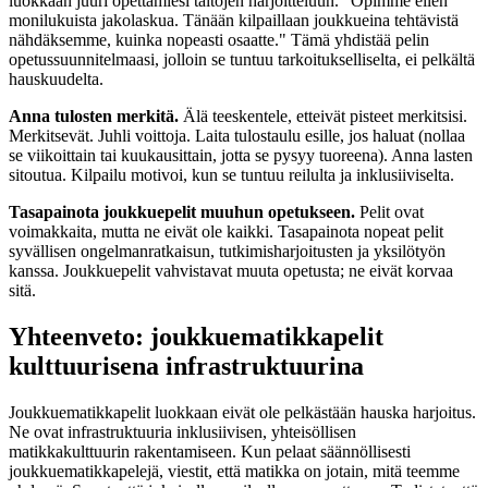
luokkaan juuri opettamiesi taitojen harjoitteluun. "Opimme eilen
monilukuista jakolaskua. Tänään kilpaillaan joukkueina tehtävistä
nähdäksemme, kuinka nopeasti osaatte." Tämä yhdistää pelin
opetussuunnitelmaasi, jolloin se tuntuu tarkoitukselliselta, ei pelkältä
hauskuudelta.
Anna tulosten merkitä.
Älä teeskentele, etteivät pisteet merkitsisi.
Merkitsevät. Juhli voittoja. Laita tulostaulu esille, jos haluat (nollaa
se viikoittain tai kuukausittain, jotta se pysyy tuoreena). Anna lasten
sitoutua. Kilpailu motivoi, kun se tuntuu reilulta ja inklusiiviselta.
Tasapainota joukkuepelit muuhun opetukseen.
Pelit ovat
voimakkaita, mutta ne eivät ole kaikki. Tasapainota nopeat pelit
syvällisen ongelmanratkaisun, tutkimisharjoitusten ja yksilötyön
kanssa. Joukkuepelit vahvistavat muuta opetusta; ne eivät korvaa
sitä.
Yhteenveto: joukkuematikkapelit
kulttuurisena infrastruktuurina
Joukkuematikkapelit luokkaan eivät ole pelkästään hauska harjoitus.
Ne ovat infrastruktuuria inklusiivisen, yhteisöllisen
matikkakulttuurin rakentamiseen. Kun pelaat säännöllisesti
joukkuematikkapelejä, viestit, että matikka on jotain, mitä teemme