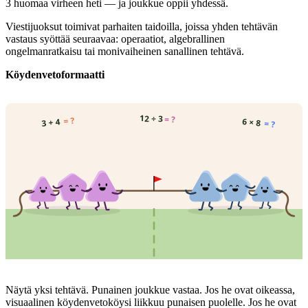
3 huomaa virheen heti — ja joukkue oppii yhdessä.
Viestijuoksut toimivat parhaiten taidoilla, joissa yhden tehtävän
vastaus syöttää seuraavaa: operaatiot, algebrallinen
ongelmanratkaisu tai monivaiheinen sanallinen tehtävä.
Köydenvetoformaatti
12 ÷ 3
= ?
= ?
6 × 8
3 + 4
= ?
Näytä yksi tehtävä. Punainen joukkue vastaa. Jos he ovat oikeassa,
visuaalinen köydenvetoköysi liikkuu punaisen puolelle. Jos he ovat