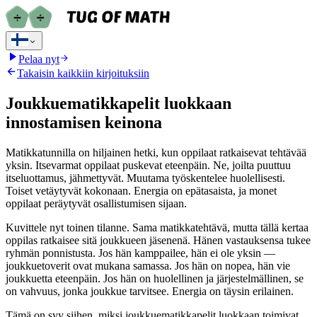
Pelaa nyt
Takaisin kaikkiin kirjoituksiin
Joukkuematikkapelit luokkaan
innostamisen keinona
Matikkatunnilla on hiljainen hetki, kun oppilaat ratkaisevat tehtävää
yksin. Itsevarmat oppilaat puskevat eteenpäin. Ne, joilta puuttuu
itseluottamus, jähmettyvät. Muutama työskentelee huolellisesti.
Toiset vetäytyvät kokonaan. Energia on epätasaista, ja monet
oppilaat peräytyvät osallistumisen sijaan.
Kuvittele nyt toinen tilanne. Sama matikkatehtävä, mutta tällä kertaa
oppilas ratkaisee sitä joukkueen jäsenenä. Hänen vastauksensa tukee
ryhmän ponnistusta. Jos hän kamppailee, hän ei ole yksin —
joukkuetoverit ovat mukana samassa. Jos hän on nopea, hän vie
joukkuetta eteenpäin. Jos hän on huolellinen ja järjestelmällinen, se
on vahvuus, jonka joukkue tarvitsee. Energia on täysin erilainen.
Tämä on syy siihen, miksi joukkuematikkapelit luokkaan toimivat