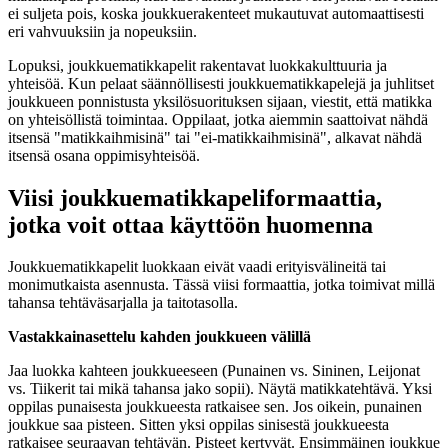
ei suljeta pois, koska joukkuerakenteet mukautuvat automaattisesti
eri vahvuuksiin ja nopeuksiin.
Lopuksi, joukkuematikkapelit rakentavat luokkakulttuuria ja
yhteisöä. Kun pelaat säännöllisesti joukkuematikkapelejä ja juhlitset
joukkueen ponnistusta yksilösuorituksen sijaan, viestit, että matikka
on yhteisöllistä toimintaa. Oppilaat, jotka aiemmin saattoivat nähdä
itsensä "matikkaihmisinä" tai "ei-matikkaihmisinä", alkavat nähdä
itsensä osana oppimisyhteisöä.
Viisi joukkuematikkapeliformaattia,
jotka voit ottaa käyttöön huomenna
Joukkuematikkapelit luokkaan eivät vaadi erityisvälineitä tai
monimutkaista asennusta. Tässä viisi formaattia, jotka toimivat millä
tahansa tehtäväsarjalla ja taitotasolla.
Vastakkainasettelu kahden joukkueen välillä
Jaa luokka kahteen joukkueeseen (Punainen vs. Sininen, Leijonat
vs. Tiikerit tai mikä tahansa jako sopii). Näytä matikkatehtävä. Yksi
oppilas punaisesta joukkueesta ratkaisee sen. Jos oikein, punainen
joukkue saa pisteen. Sitten yksi oppilas sinisestä joukkueesta
ratkaisee seuraavan tehtävän. Pisteet kertyvät. Ensimmäinen joukkue