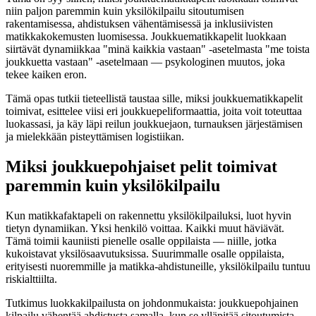
niin paljon paremmin kuin yksilökilpailu sitoutumisen
rakentamisessa, ahdistuksen vähentämisessä ja inklusiivisten
matikkakokemusten luomisessa. Joukkuematikkapelit luokkaan
siirtävät dynamiikkaa "minä kaikkia vastaan" -asetelmasta "me toista
joukkuetta vastaan" -asetelmaan — psykologinen muutos, joka
tekee kaiken eron.
Tämä opas tutkii tieteellistä taustaa sille, miksi joukkuematikkapelit
toimivat, esittelee viisi eri joukkuepeliformaattia, joita voit toteuttaa
luokassasi, ja käy läpi reilun joukkuejaon, turnauksen järjestämisen
ja mielekkään pisteyttämisen logistiikan.
Miksi joukkuepohjaiset pelit toimivat
paremmin kuin yksilökilpailu
Kun matikkafaktapeli on rakennettu yksilökilpailuksi, luot hyvin
tietyn dynamiikan. Yksi henkilö voittaa. Kaikki muut häviävät.
Tämä toimii kauniisti pienelle osalle oppilaista — niille, jotka
kukoistavat yksilösaavutuksissa. Suurimmalle osalle oppilaista,
erityisesti nuoremmille ja matikka-ahdistuneille, yksilökilpailu tuntuu
riskialttiilta.
Tutkimus luokkakilpailusta on johdonmukaista: joukkuepohjainen
kilpailu vähentää ahdistusta samalla, kun se ylläpitää sitoutumista.