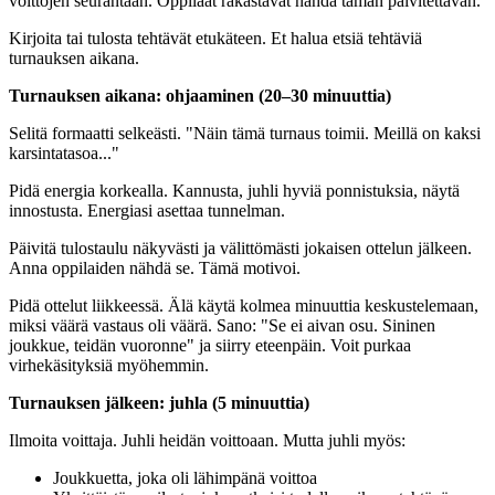
voittojen seurantaan. Oppilaat rakastavat nähdä tämän päivitettävän.
Kirjoita tai tulosta tehtävät etukäteen. Et halua etsiä tehtäviä
turnauksen aikana.
Turnauksen aikana: ohjaaminen (20–30 minuuttia)
Selitä formaatti selkeästi. "Näin tämä turnaus toimii. Meillä on kaksi
karsintatasoa..."
Pidä energia korkealla. Kannusta, juhli hyviä ponnistuksia, näytä
innostusta. Energiasi asettaa tunnelman.
Päivitä tulostaulu näkyvästi ja välittömästi jokaisen ottelun jälkeen.
Anna oppilaiden nähdä se. Tämä motivoi.
Pidä ottelut liikkeessä. Älä käytä kolmea minuuttia keskustelemaan,
miksi väärä vastaus oli väärä. Sano: "Se ei aivan osu. Sininen
joukkue, teidän vuoronne" ja siirry eteenpäin. Voit purkaa
virhekäsityksiä myöhemmin.
Turnauksen jälkeen: juhla (5 minuuttia)
Ilmoita voittaja. Juhli heidän voittoaan. Mutta juhli myös:
Joukkuetta, joka oli lähimpänä voittoa