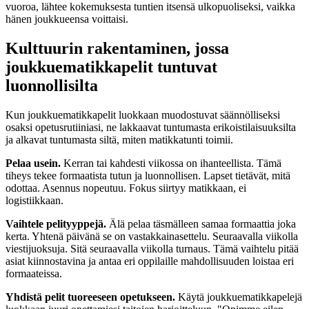
vuoroa, lähtee kokemuksesta tuntien itsensä ulkopuoliseksi, vaikka
hänen joukkueensa voittaisi.
Kulttuurin rakentaminen, jossa
joukkuematikkapelit tuntuvat
luonnollisilta
Kun joukkuematikkapelit luokkaan muodostuvat säännölliseksi
osaksi opetusrutiiniasi, ne lakkaavat tuntumasta erikoistilaisuuksilta
ja alkavat tuntumasta siltä, miten matikkatunti toimii.
Pelaa usein.
Kerran tai kahdesti viikossa on ihanteellista. Tämä
tiheys tekee formaatista tutun ja luonnollisen. Lapset tietävät, mitä
odottaa. Asennus nopeutuu. Fokus siirtyy matikkaan, ei
logistiikkaan.
Vaihtele pelityyppejä.
Älä pelaa täsmälleen samaa formaattia joka
kerta. Yhtenä päivänä se on vastakkainasettelu. Seuraavalla viikolla
viestijuoksuja. Sitä seuraavalla viikolla turnaus. Tämä vaihtelu pitää
asiat kiinnostavina ja antaa eri oppilaille mahdollisuuden loistaa eri
formaateissa.
Yhdistä pelit tuoreeseen opetukseen.
Käytä joukkuematikkapelejä