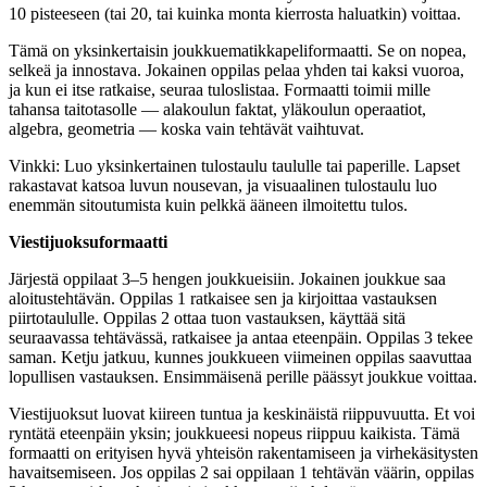
10 pisteeseen (tai 20, tai kuinka monta kierrosta haluatkin) voittaa.
Tämä on yksinkertaisin joukkuematikkapeliformaatti. Se on nopea,
selkeä ja innostava. Jokainen oppilas pelaa yhden tai kaksi vuoroa,
ja kun ei itse ratkaise, seuraa tuloslistaa. Formaatti toimii mille
tahansa taitotasolle — alakoulun faktat, yläkoulun operaatiot,
algebra, geometria — koska vain tehtävät vaihtuvat.
Vinkki: Luo yksinkertainen tulostaulu taululle tai paperille. Lapset
rakastavat katsoa luvun nousevan, ja visuaalinen tulostaulu luo
enemmän sitoutumista kuin pelkkä ääneen ilmoitettu tulos.
Viestijuoksuformaatti
Järjestä oppilaat 3–5 hengen joukkueisiin. Jokainen joukkue saa
aloitustehtävän. Oppilas 1 ratkaisee sen ja kirjoittaa vastauksen
piirtotaululle. Oppilas 2 ottaa tuon vastauksen, käyttää sitä
seuraavassa tehtävässä, ratkaisee ja antaa eteenpäin. Oppilas 3 tekee
saman. Ketju jatkuu, kunnes joukkueen viimeinen oppilas saavuttaa
lopullisen vastauksen. Ensimmäisenä perille päässyt joukkue voittaa.
Viestijuoksut luovat kiireen tuntua ja keskinäistä riippuvuutta. Et voi
ryntätä eteenpäin yksin; joukkueesi nopeus riippuu kaikista. Tämä
formaatti on erityisen hyvä yhteisön rakentamiseen ja virhekäsitysten
havaitsemiseen. Jos oppilas 2 sai oppilaan 1 tehtävän väärin, oppilas