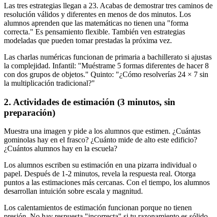
Las tres estrategias llegan a 23. Acabas de demostrar tres caminos de
resolución válidos y diferentes en menos de dos minutos. Los
alumnos aprenden que las matemáticas no tienen una "forma
correcta." Es pensamiento flexible. También ven estrategias
modeladas que pueden tomar prestadas la próxima vez.
Las charlas numéricas funcionan de primaria a bachillerato si ajustas
la complejidad. Infantil: "Muéstrame 5 formas diferentes de hacer 8
con dos grupos de objetos." Quinto: "¿Cómo resolverías 24 × 7 sin
la multiplicación tradicional?"
2. Actividades de estimación (3 minutos, sin
preparación)
Muestra una imagen y pide a los alumnos que estimen. ¿Cuántas
gominolas hay en el frasco? ¿Cuánto mide de alto este edificio?
¿Cuántos alumnos hay en la escuela?
Los alumnos escriben su estimación en una pizarra individual o
papel. Después de 1-2 minutos, revela la respuesta real. Otorga
puntos a las estimaciones más cercanas. Con el tiempo, los alumnos
desarrollan intuición sobre escala y magnitud.
Los calentamientos de estimación funcionan porque no tienen
presión. No hay respuesta "incorrecta" si tu razonamiento es sólido.