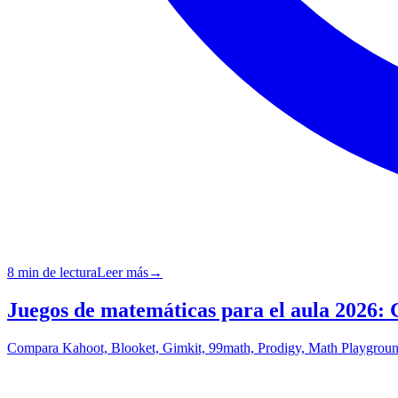
8 min de lectura
Leer más
→
Juegos de matemáticas para el aula 2026:
Compara Kahoot, Blooket, Gimkit, 99math, Prodigy, Math Playground,