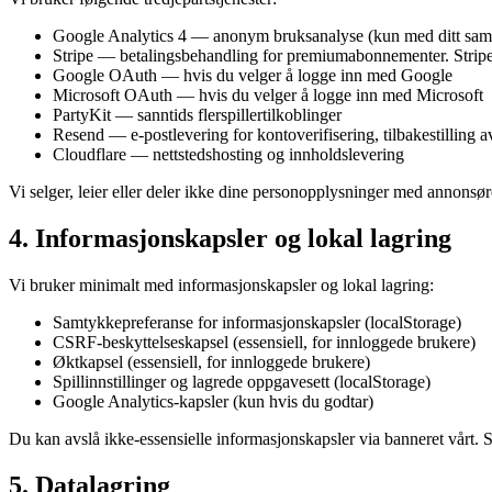
Google Analytics 4 — anonym bruksanalyse (kun med ditt sam
Stripe — betalingsbehandling for premiumabonnementer. Stripe hå
Google OAuth — hvis du velger å logge inn med Google
Microsoft OAuth — hvis du velger å logge inn med Microsoft
PartyKit — sanntids flerspillertilkoblinger
Resend — e-postlevering for kontoverifisering, tilbakestilling a
Cloudflare — nettstedshosting og innholdslevering
Vi selger, leier eller deler ikke dine personopplysninger med annonsør
4. Informasjonskapsler og lokal lagring
Vi bruker minimalt med informasjonskapsler og lokal lagring:
Samtykkepreferanse for informasjonskapsler (localStorage)
CSRF-beskyttelseskapsel (essensiell, for innloggede brukere)
Øktkapsel (essensiell, for innloggede brukere)
Spillinnstillinger og lagrede oppgavesett (localStorage)
Google Analytics-kapsler (kun hvis du godtar)
Du kan avslå ikke-essensielle informasjonskapsler via banneret vårt. Sp
5. Datalagring