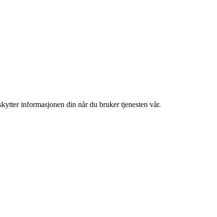
kytter informasjonen din når du bruker tjenesten vår.