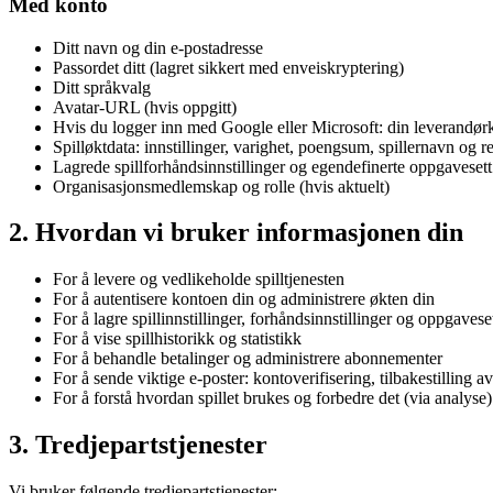
Med konto
Ditt navn og din e-postadresse
Passordet ditt (lagret sikkert med enveiskryptering)
Ditt språkvalg
Avatar-URL (hvis oppgitt)
Hvis du logger inn med Google eller Microsoft: din leverandø
Spilløktdata: innstillinger, varighet, poengsum, spillernavn og re
Lagrede spillforhåndsinnstillinger og egendefinerte oppgavesett
Organisasjonsmedlemskap og rolle (hvis aktuelt)
2. Hvordan vi bruker informasjonen din
For å levere og vedlikeholde spilltjenesten
For å autentisere kontoen din og administrere økten din
For å lagre spillinnstillinger, forhåndsinnstillinger og oppgavese
For å vise spillhistorikk og statistikk
For å behandle betalinger og administrere abonnementer
For å sende viktige e-poster: kontoverifisering, tilbakestilling 
For å forstå hvordan spillet brukes og forbedre det (via analyse)
3. Tredjepartstjenester
Vi bruker følgende tredjepartstjenester: