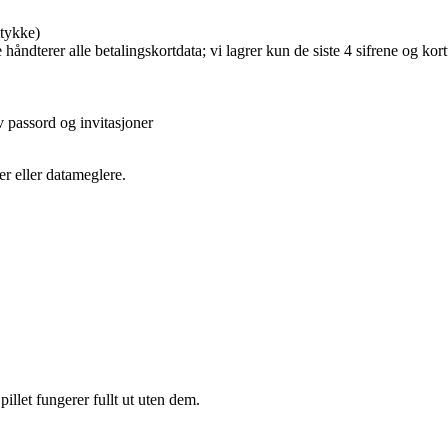
tykke)
ndterer alle betalingskortdata; vi lagrer kun de siste 4 sifrene og kor
v passord og invitasjoner
er eller datameglere.
illet fungerer fullt ut uten dem.